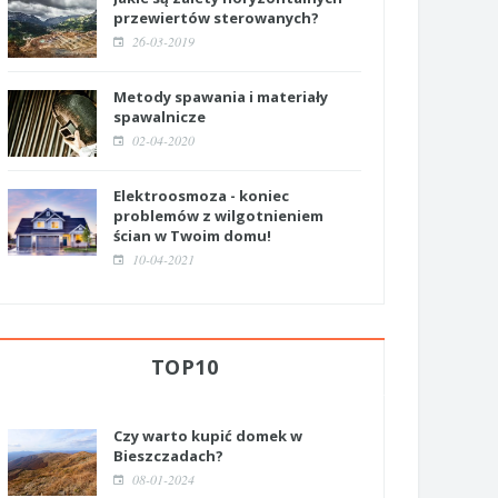
przewiertów sterowanych?
26-03-2019
Metody spawania i materiały
spawalnicze
02-04-2020
Elektroosmoza - koniec
problemów z wilgotnieniem
ścian w Twoim domu!
10-04-2021
TOP10
Czy warto kupić domek w
Bieszczadach?
08-01-2024