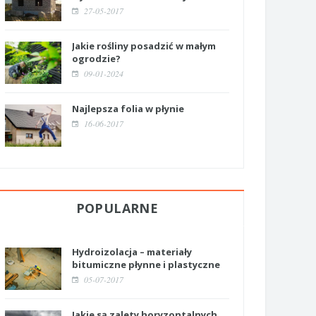
27-05-2017
Jakie rośliny posadzić w małym
ogrodzie?
09-01-2024
Najlepsza folia w płynie
16-06-2017
POPULARNE
Hydroizolacja – materiały
bitumiczne płynne i plastyczne
05-07-2017
Jakie są zalety horyzontalnych