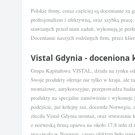
Polskie firmy, coraz częściej są docenianie za 
profesjonalizm i efektywną, oraz szybką pracę.
stawianych przed nimi zadań, wykonują je perfe
Docenianie naszych rodzimych firm, przez klie
Vistal Gdynia - doceniona 
Grupa Kapitałowa VISTAL, działa na rynku od l
Swoje produkty oferuje nie tylko w kraju, ale t
montażowe, antykorozyjne, przeprowadza badan
produkty na specjalne zamówienie i wykonuje 
podejście, już kolejny raz, doceniła Norwegia,
zleciła Vistal Gdynia montaż, oraz stworzeni
z norweską firmą opiewa na około 17,8 mln zł n
pracowała w Norwegi, czego efektem było stwor