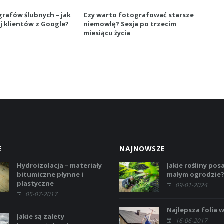
grafów ślubnych – jak
Czy warto fotografować starsze
j klientów z Google?
niemowlę? Sesja po trzecim
miesiącu życia
E
NAJNOWSZE
Hydroizolacja – materiały
Jakie rośliny pos
bitumiczne płynne i
małym ogrodzie
plastyczne
09-01-2024
05-07-2017
Najlepsza folia w
Jakie są zalety
16-06-2017