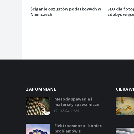
Ściganie oszustów podatkowych w
SEO dla foto
Niemczech
zdobyć więce
ZAPOMNIANE
CIEKAW
Metody spawania i
materiały spawalnicze
02-04-2020
Elektroosmoza - koniec
problemów z