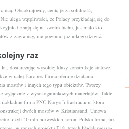
granicą. Obcokrajowcy, cenią je za solidność,
 Nie ulega wątpliwości, że Polacy przykładają się do
kcyjnie i znają się na swoim fachu, jak mało kto.
ntów z zagranicy, nie powinno już nikogo dziwić.
kolejny raz
at, dostarczając wysokiej klasy konstrukcje stalowe.
akże w całej Europie. Firma oferuje działania
ia mostów i innych tego typu obiektów. Tworzy
je wyłącznie z wysokogatunkowych materiałów. Takie
 a dokładnie firma PNC Norge Infrastructure, która
e konstrukcji dwóch mostów w Kristiansand. Umowa
etto, czyli 40 mln norweskich koron. Polska firma, już
zenie, w ramach projektu E18, trzech kładek pieszo-