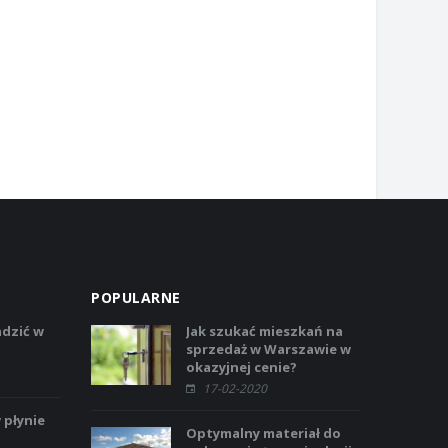
POPULARNE
adzić w
Jak szukać mieszkań na
?
sprzedaż w Warszawie w
okazyjnej cenie?
17-02-2020
 płynie
Optymalny materiał do