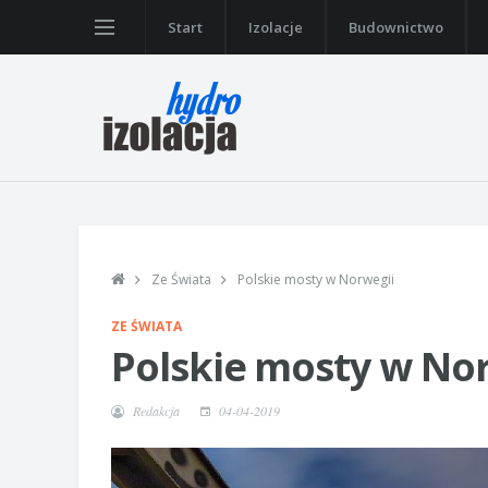
Start
Izolacje
Budownictwo
Ze Świata
Polskie mosty w Norwegii
ZE ŚWIATA
Polskie mosty w No
Redakcja
04-04-2019