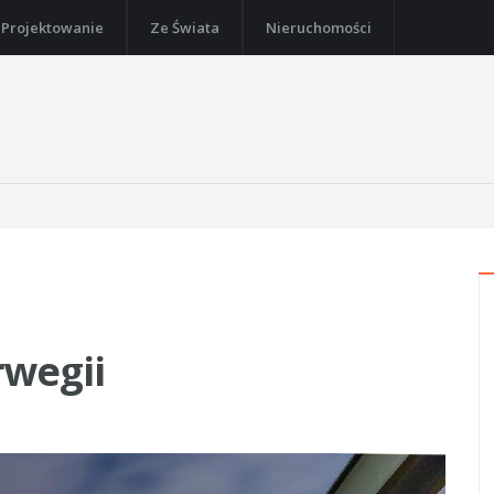
Projektowanie
Ze Świata
Nieruchomości
rwegii